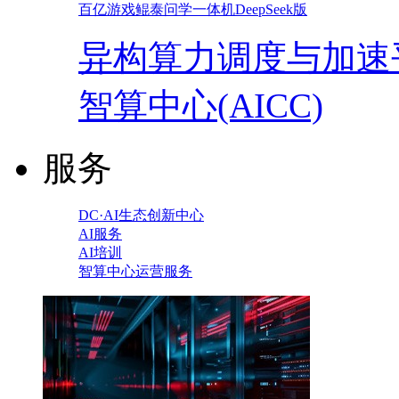
百亿游戏鲲泰问学一体机DeepSeek版
异构算力调度与加速
智算中心(AICC)
服务
DC·AI生态创新中心
AI服务
AI培训
智算中心运营服务