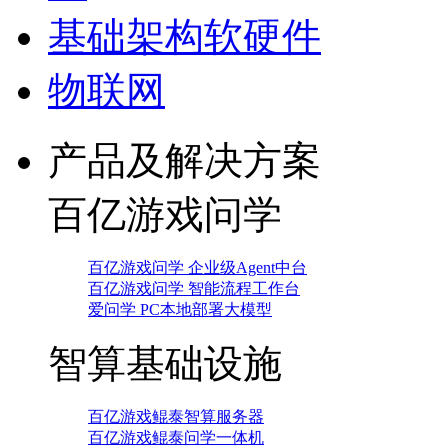
基础架构软硬件
物联网
产品及解决方案
百亿游戏问学
百亿游戏问学 企业级Agent中台
百亿游戏问学 智能流程工作台
爱问学 PC本地部署大模型
智算基础设施
百亿游戏鲲泰智算服务器
百亿游戏鲲泰问学一体机