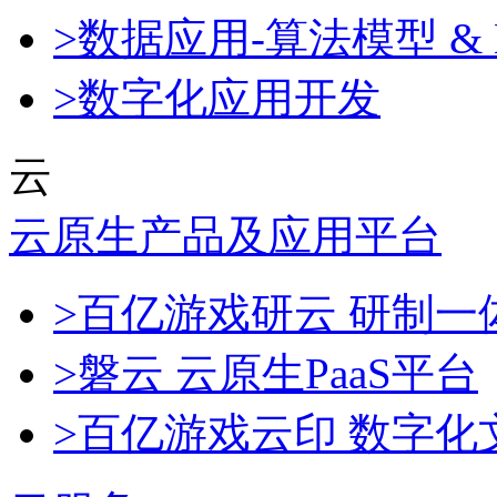
>数据应用-算法模型 & 
>数字化应用开发
云
云原生产品及应用平台
>百亿游戏研云 研制
>磐云 云原生PaaS平台
>百亿游戏云印 数字化