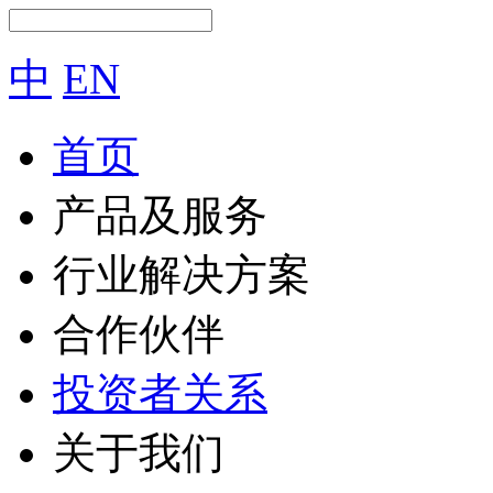
中
EN
首页
产品及服务
行业解决方案
合作伙伴
投资者关系
关于我们