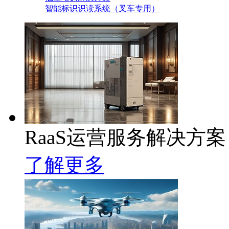
智能标识识读系统（叉车专用）
RaaS运营服务解决方案
了解更多