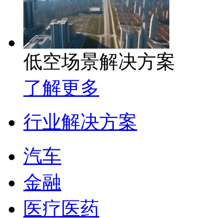
低空场景解决方案
了解更多
行业解决方案
汽车
金融
医疗医药