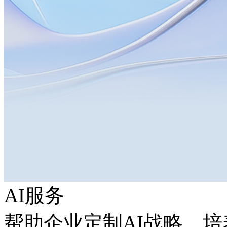
AI服务
帮助企业定制AI战略，培养