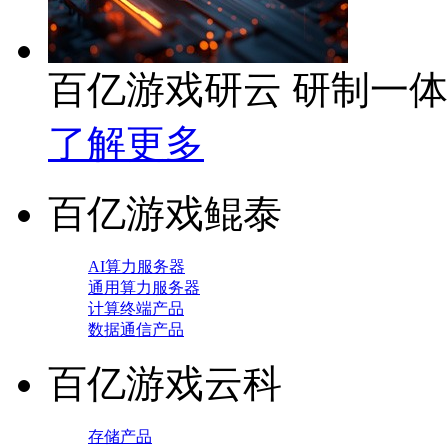
百亿游戏研云 研制一
了解更多
百亿游戏鲲泰
AI算力服务器
通用算力服务器
计算终端产品
数据通信产品
百亿游戏云科
存储产品